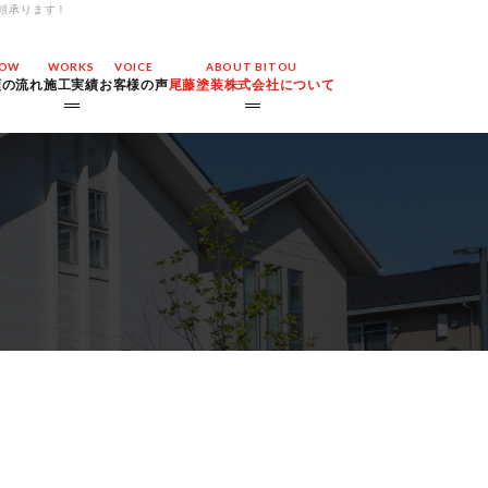
頼承ります！
LOW
WORKS
VOICE
ABOUT BITOU
頼の流れ
施工実績
お客様の声
尾藤塗装株式会社について
外壁・屋根塗装
よくある質問
工事
防水工事
会社概要
アスベスト対策工事
お問い合わせ
その他