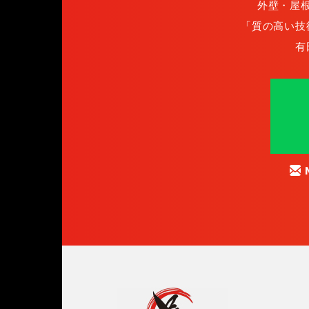
外壁・屋
「質の高い技
有