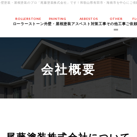
外壁塗装・屋根塗装のプロ「尾藤塗装株式会社」です！和歌山県有田市・海南市を中心にご依
ROLLERSTONE
PAINTING
ASBESTOS
OTHER
F
ローラーストーン
外壁・屋根塗装
アスベスト対策工事
その他工事
ご依
各種防水工事
ダイオキシン類対策
会社概要
内装解体工事